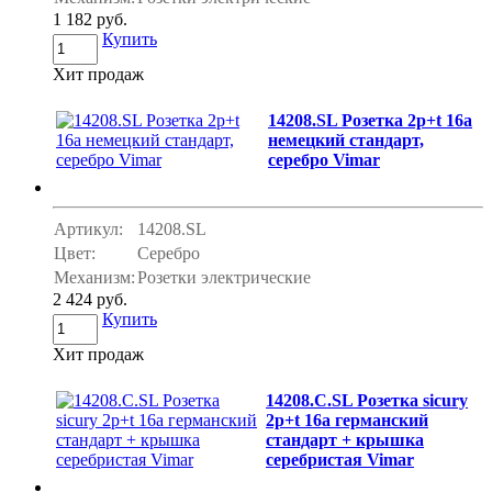
1 182 руб.
Купить
Хит продаж
14208.SL Розетка 2p+t 16a
немецкий стандарт,
серебро Vimar
Артикул:
14208.SL
Цвет:
Серебро
Механизм:
Розетки электрические
2 424 руб.
Купить
Хит продаж
14208.C.SL Розетка sicury
2p+t 16a германский
стандарт + крышка
серебристая Vimar