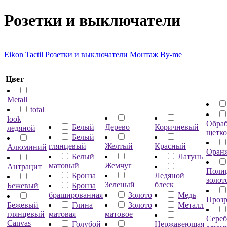
Розетки и выключатели
Eikon Tactil
Розетки и выключатели
Монтаж
By-me
Цвет
Metall
total
look
Обраб
Белый
Дерево
Коричневый
ледяной
щетко
Белый
глянцевый
Желтый
Красный
Алюминий
Оран
Белый
Латунь
матовый
Жемчуг
Антрацит
Поли
Бронза
Ледяной
золот
Зеленый
блеск
Бежевый
Бронза
брашированная
Золото
Медь
Проз
Бежевый
Глина
Золото
Металл
глянцевый
матовая
матовое
Сере
Canvas
Голубой
Нержавеющая