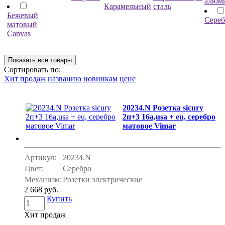
алюм
Карамельный
сталь
Бежевый
Сереб
матовый
Canvas
Сортировать по:
Хит продаж
названию
новинкам
цене
20234.N Розетка sicury
2п+3 16а,usa + eu, серебро
матовое Vimar
Артикул:
20234.N
Цвет:
Серебро
Механизм:
Розетки электрические
2 668 руб.
Купить
Хит продаж