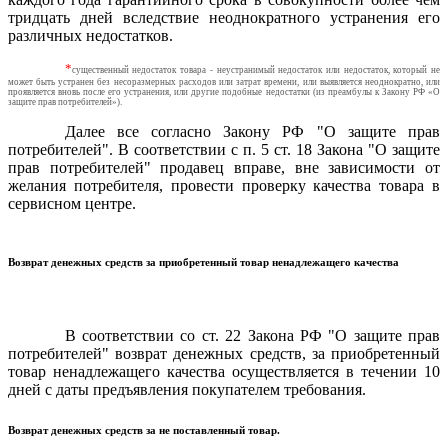
тридцать дней вследствие неоднократного устранения его
различных недостатков.
*
существенный недостаток товара - неустранимый недостаток или недостаток, который не
может быть устранен без несоразмерных расходов или затрат времени, или выявляется неоднократно, или
проявляется вновь после его устранения, или другие подобные недостатки (из преамбулы к Закону РФ «О
защите прав потребителей»).
Далее все согласно Закону РФ "О защите прав
потребителей". В соответствии с п. 5 ст. 18 Закона "О защите
прав потребителей" продавец вправе, вне зависимости от
желания потребителя, провести проверку качества товара в
сервисном центре.
Возврат денежных средств за приобретенный товар ненадлежащего качества
В соответствии со ст. 22 Закона РФ "О защите прав
потребителей" возврат денежных средств, за приобретенный
товар ненадлежащего качества осуществляется в течении 10
дней с даты предъявления покупателем требования.
Возврат денежных средств за не поставленный товар.