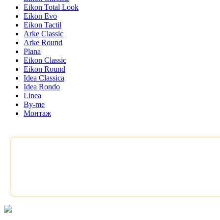
Eikon Total Look
Eikon Evo
Eikon Tactil
Arke Classic
Arke Round
Plana
Eikon Classic
Eikon Round
Idea Classica
Idea Rondo
Linea
By-me
Монтаж