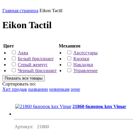
Главная страница
Eikon Tactil
Eikon Tactil
Цвет
Механизм
Аква
Аксессуары
Белый бриллиант
Кнопки
Серый жемчуг
Накладки
Черный бриллиант
Управление
Сортировать по:
Хит продаж
названию
новинкам
цене
21860 6кнопок knx Vimar
Артикул:
21860