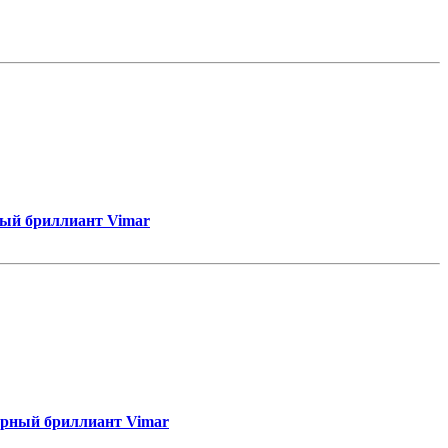
белый бриллиант Vimar
 черный бриллиант Vimar