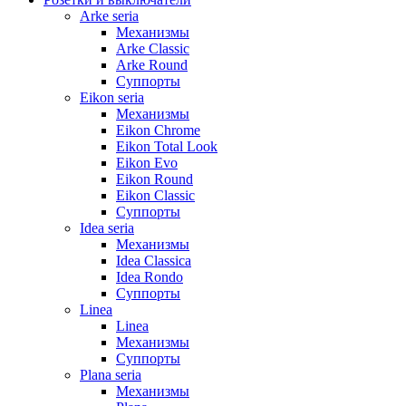
Arke seria
Механизмы
Arke Classic
Arke Round
Суппорты
Eikon seria
Механизмы
Eikon Chrome
Eikon Total Look
Eikon Evo
Eikon Round
Eikon Classic
Суппорты
Idea seria
Механизмы
Idea Classica
Idea Rondo
Суппорты
Linea
Linea
Механизмы
Суппорты
Plana seria
Механизмы