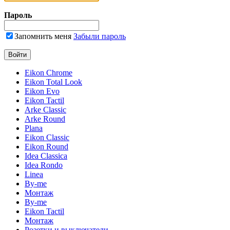
Пароль
Запомнить меня
Забыли пароль
Eikon Chrome
Eikon Total Look
Eikon Evo
Eikon Tactil
Arke Classic
Arke Round
Plana
Eikon Classic
Eikon Round
Idea Classica
Idea Rondo
Linea
By-me
Монтаж
By-me
Eikon Tactil
Монтаж
Розетки и выключатели