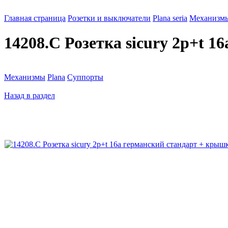
Главная страница
Розетки и выключатели
Plana seria
Механизм
14208.C Розетка sicury 2p+t 
Механизмы
Plana
Суппорты
Назад в раздел