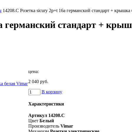
ы
14208.C Розетка sicury 2p+t 16a германский стандарт + крышка 
16a германский стандарт + кры
цена:
2 040 руб.
В корзину
Характеристики
Артикул
14208.C
Цвет
Белый
Производитель
Vimar
Механизм
Розетки электрические