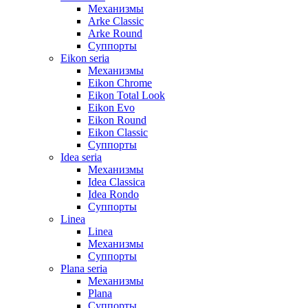
Механизмы
Arke Classic
Arke Round
Суппорты
Eikon seria
Механизмы
Eikon Chrome
Eikon Total Look
Eikon Evo
Eikon Round
Eikon Classic
Суппорты
Idea seria
Механизмы
Idea Classica
Idea Rondo
Суппорты
Linea
Linea
Механизмы
Суппорты
Plana seria
Механизмы
Plana
Суппорты