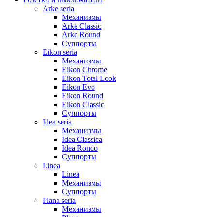
Arke seria
Механизмы
Arke Classic
Arke Round
Суппорты
Eikon seria
Механизмы
Eikon Chrome
Eikon Total Look
Eikon Evo
Eikon Round
Eikon Classic
Суппорты
Idea seria
Механизмы
Idea Classica
Idea Rondo
Суппорты
Linea
Linea
Механизмы
Суппорты
Plana seria
Механизмы