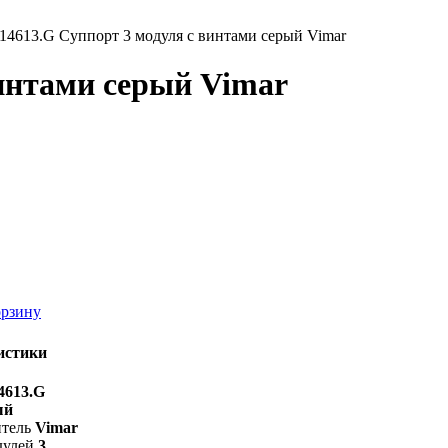
14613.G Суппорт 3 модуля с винтами серый Vimar
винтами серый Vimar
орзину
истики
4613.G
ый
тель
Vimar
дулей
3