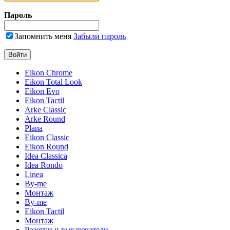
Пароль
Запомнить меня
Забыли пароль
Eikon Chrome
Eikon Total Look
Eikon Evo
Eikon Tactil
Arke Classic
Arke Round
Plana
Eikon Classic
Eikon Round
Idea Classica
Idea Rondo
Linea
By-me
Монтаж
By-me
Eikon Tactil
Монтаж
Розетки и выключатели