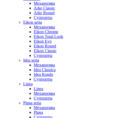
Механизмы
Arke Classic
Arke Round
Суппорты
Eikon seria
Механизмы
Eikon Chrome
Eikon Total Look
Eikon Evo
Eikon Round
Eikon Classic
Суппорты
Idea seria
Механизмы
Idea Classica
Idea Rondo
Суппорты
Linea
Linea
Механизмы
Суппорты
Plana seria
Механизмы
Plana
Суппорты