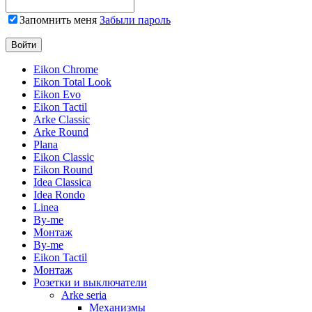
Запомнить меня
Забыли пароль
Eikon Chrome
Eikon Total Look
Eikon Evo
Eikon Tactil
Arke Classic
Arke Round
Plana
Eikon Classic
Eikon Round
Idea Classica
Idea Rondo
Linea
By-me
Монтаж
By-me
Eikon Tactil
Монтаж
Розетки и выключатели
Arke seria
Механизмы