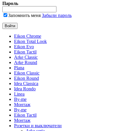
Пароль
Запомнить меня
Забыли пароль
Eikon Chrome
Eikon Total Look
Eikon Evo
Eikon Tactil
Arke Classic
Arke Round
Plana
Eikon Classic
Eikon Round
Idea Classica
Idea Rondo
Linea
By-me
Монтаж
By-me
Eikon Tactil
Монтаж
Розетки и выключатели
Arke seria