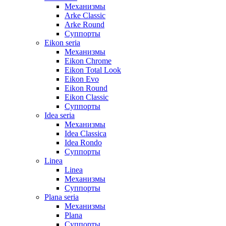
Механизмы
Arke Classic
Arke Round
Суппорты
Eikon seria
Механизмы
Eikon Chrome
Eikon Total Look
Eikon Evo
Eikon Round
Eikon Classic
Суппорты
Idea seria
Механизмы
Idea Classica
Idea Rondo
Суппорты
Linea
Linea
Механизмы
Суппорты
Plana seria
Механизмы
Plana
Суппорты