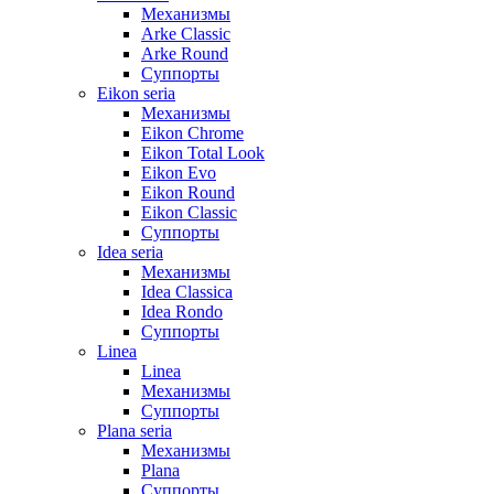
Механизмы
Arke Classic
Arke Round
Суппорты
Eikon seria
Механизмы
Eikon Chrome
Eikon Total Look
Eikon Evo
Eikon Round
Eikon Classic
Суппорты
Idea seria
Механизмы
Idea Classica
Idea Rondo
Суппорты
Linea
Linea
Механизмы
Суппорты
Plana seria
Механизмы
Plana
Суппорты