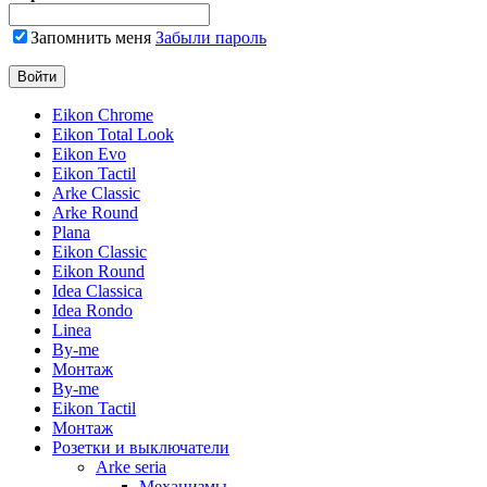
Запомнить меня
Забыли пароль
Eikon Chrome
Eikon Total Look
Eikon Evo
Eikon Tactil
Arke Classic
Arke Round
Plana
Eikon Classic
Eikon Round
Idea Classica
Idea Rondo
Linea
By-me
Монтаж
By-me
Eikon Tactil
Монтаж
Розетки и выключатели
Arke seria
Механизмы