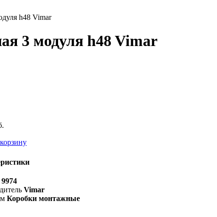
одуля h48 Vimar
ая 3 модуля h48 Vimar
б.
 корзину
еристики
9974
дитель
Vimar
зм
Коробки монтажные