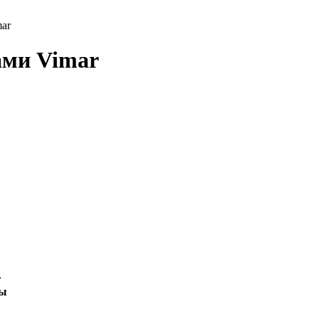
ar
ами Vimar
r
ры