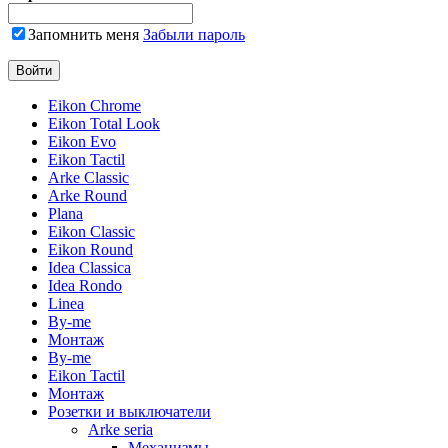
Запомнить меня
Забыли пароль
Eikon Chrome
Eikon Total Look
Eikon Evo
Eikon Tactil
Arke Classic
Arke Round
Plana
Eikon Classic
Eikon Round
Idea Classica
Idea Rondo
Linea
By-me
Монтаж
By-me
Eikon Tactil
Монтаж
Розетки и выключатели
Arke seria
Механизмы