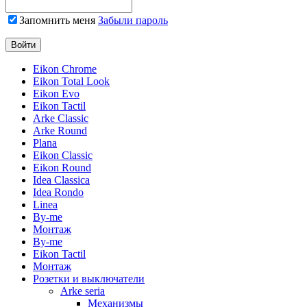
Запомнить меня
Забыли пароль
Eikon Chrome
Eikon Total Look
Eikon Evo
Eikon Tactil
Arke Classic
Arke Round
Plana
Eikon Classic
Eikon Round
Idea Classica
Idea Rondo
Linea
By-me
Монтаж
By-me
Eikon Tactil
Монтаж
Розетки и выключатели
Arke seria
Механизмы