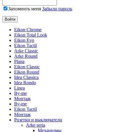
Запомнить меня
Забыли пароль
Eikon Chrome
Eikon Total Look
Eikon Evo
Eikon Tactil
Arke Classic
Arke Round
Plana
Eikon Classic
Eikon Round
Idea Classica
Idea Rondo
Linea
By-me
Монтаж
By-me
Eikon Tactil
Монтаж
Розетки и выключатели
Arke seria
Механизмы