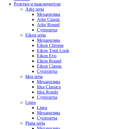
Розетки и выключатели
Arke seria
Механизмы
Arke Classic
Arke Round
Суппорты
Eikon seria
Механизмы
Eikon Chrome
Eikon Total Look
Eikon Evo
Eikon Round
Eikon Classic
Суппорты
Idea seria
Механизмы
Idea Classica
Idea Rondo
Суппорты
Linea
Linea
Механизмы
Суппорты
Plana seria
Механизмы