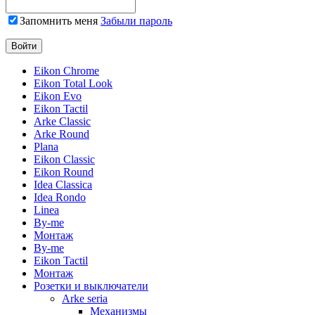
Запомнить меня
Забыли пароль
Eikon Chrome
Eikon Total Look
Eikon Evo
Eikon Tactil
Arke Classic
Arke Round
Plana
Eikon Classic
Eikon Round
Idea Classica
Idea Rondo
Linea
By-me
Монтаж
By-me
Eikon Tactil
Монтаж
Розетки и выключатели
Arke seria
Механизмы