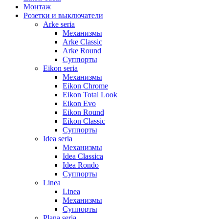
Монтаж
Розетки и выключатели
Arke seria
Механизмы
Arke Classic
Arke Round
Суппорты
Eikon seria
Механизмы
Eikon Chrome
Eikon Total Look
Eikon Evo
Eikon Round
Eikon Classic
Суппорты
Idea seria
Механизмы
Idea Classica
Idea Rondo
Суппорты
Linea
Linea
Механизмы
Суппорты
Plana seria