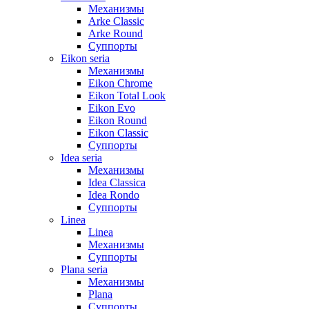
Механизмы
Arke Classic
Arke Round
Суппорты
Eikon seria
Механизмы
Eikon Chrome
Eikon Total Look
Eikon Evo
Eikon Round
Eikon Classic
Суппорты
Idea seria
Механизмы
Idea Classica
Idea Rondo
Суппорты
Linea
Linea
Механизмы
Суппорты
Plana seria
Механизмы
Plana
Суппорты