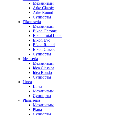
Механизмы
Arke Classic
Arke Round
Суппорты
Eikon seria
Механизмы
Eikon Chrome
Eikon Total Look
Eikon Evo
Eikon Round
Eikon Classic
Суппорты
Idea seria
Механизмы
Idea Classica
Idea Rondo
Суппорты
Linea
Linea
Механизмы
Суппорты
Plana seria
Механизмы
Plana
Суппорты