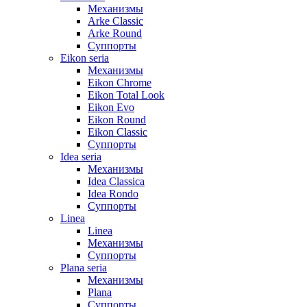
Механизмы
Arke Classic
Arke Round
Суппорты
Eikon seria
Механизмы
Eikon Chrome
Eikon Total Look
Eikon Evo
Eikon Round
Eikon Classic
Суппорты
Idea seria
Механизмы
Idea Classica
Idea Rondo
Суппорты
Linea
Linea
Механизмы
Суппорты
Plana seria
Механизмы
Plana
Суппорты