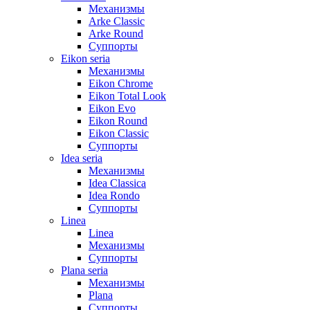
Механизмы
Arke Classic
Arke Round
Суппорты
Eikon seria
Механизмы
Eikon Chrome
Eikon Total Look
Eikon Evo
Eikon Round
Eikon Classic
Суппорты
Idea seria
Механизмы
Idea Classica
Idea Rondo
Суппорты
Linea
Linea
Механизмы
Суппорты
Plana seria
Механизмы
Plana
Суппорты