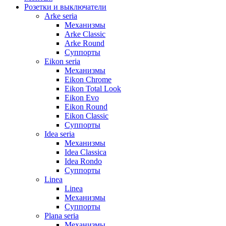
Розетки и выключатели
Arke seria
Механизмы
Arke Classic
Arke Round
Суппорты
Eikon seria
Механизмы
Eikon Chrome
Eikon Total Look
Eikon Evo
Eikon Round
Eikon Classic
Суппорты
Idea seria
Механизмы
Idea Classica
Idea Rondo
Суппорты
Linea
Linea
Механизмы
Суппорты
Plana seria
Механизмы