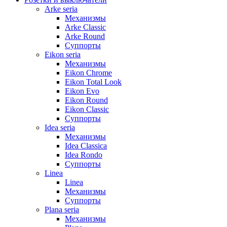
Arke seria
Механизмы
Arke Classic
Arke Round
Суппорты
Eikon seria
Механизмы
Eikon Chrome
Eikon Total Look
Eikon Evo
Eikon Round
Eikon Classic
Суппорты
Idea seria
Механизмы
Idea Classica
Idea Rondo
Суппорты
Linea
Linea
Механизмы
Суппорты
Plana seria
Механизмы