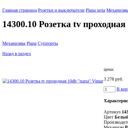
Главная страница
Розетки и выключатели
Plana seria
Механизм
14300.10 Розетка tv проходна
Механизмы
Plana
Суппорты
Назад в раздел
цена:
3 278 руб.
В кор
Характери
Артикул
14
Цвет
Белы
Производит
Механизм
Р