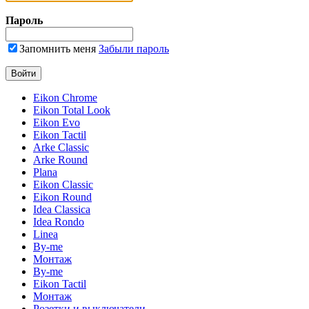
Пароль
Запомнить меня
Забыли пароль
Eikon Chrome
Eikon Total Look
Eikon Evo
Eikon Tactil
Arke Classic
Arke Round
Plana
Eikon Classic
Eikon Round
Idea Classica
Idea Rondo
Linea
By-me
Монтаж
By-me
Eikon Tactil
Монтаж
Розетки и выключатели