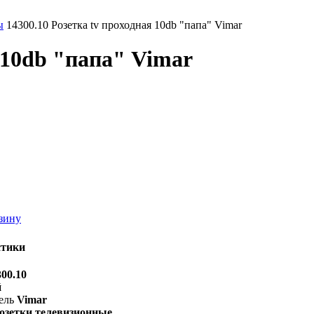
ы
14300.10 Розетка tv проходная 10db "папа" Vimar
я 10db "папа" Vimar
зину
стики
300.10
й
ель
Vimar
озетки телевизионные