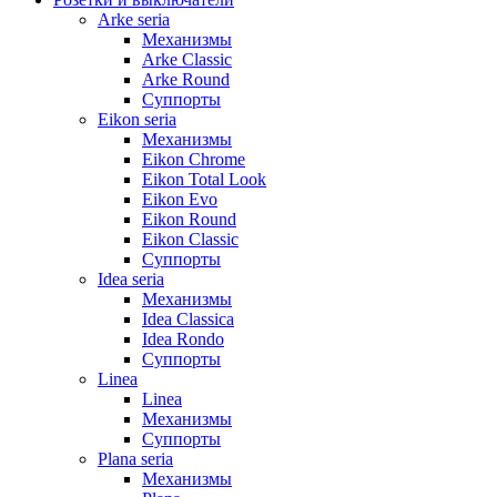
Arke seria
Механизмы
Arke Classic
Arke Round
Суппорты
Eikon seria
Механизмы
Eikon Chrome
Eikon Total Look
Eikon Evo
Eikon Round
Eikon Classic
Суппорты
Idea seria
Механизмы
Idea Classica
Idea Rondo
Суппорты
Linea
Linea
Механизмы
Суппорты
Plana seria
Механизмы