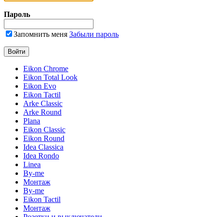
Пароль
Запомнить меня
Забыли пароль
Eikon Chrome
Eikon Total Look
Eikon Evo
Eikon Tactil
Arke Classic
Arke Round
Plana
Eikon Classic
Eikon Round
Idea Classica
Idea Rondo
Linea
By-me
Монтаж
By-me
Eikon Tactil
Монтаж
Розетки и выключатели