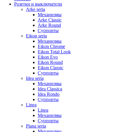
Розетки и выключатели
Arke seria
Механизмы
Arke Classic
Arke Round
Суппорты
Eikon seria
Механизмы
Eikon Chrome
Eikon Total Look
Eikon Evo
Eikon Round
Eikon Classic
Суппорты
Idea seria
Механизмы
Idea Classica
Idea Rondo
Суппорты
Linea
Linea
Механизмы
Суппорты
Plana seria
Механизмы