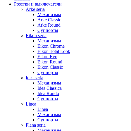
Розетки и выключатели
Arke seria
Механизмы
Arke Classic
Arke Round
Суппорты
Eikon seria
Механизмы
Eikon Chrome
Eikon Total Look
Eikon Evo
Eikon Round
Eikon Classic
Суппорты
Idea seria
Механизмы
Idea Classica
Idea Rondo
Суппорты
Linea
Linea
Механизмы
Суппорты
Plana seria
Механизмы