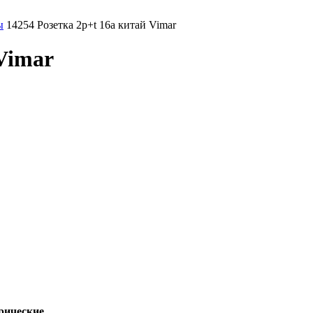
ы
14254 Розетка 2p+t 16a китай Vimar
 Vimar
рические