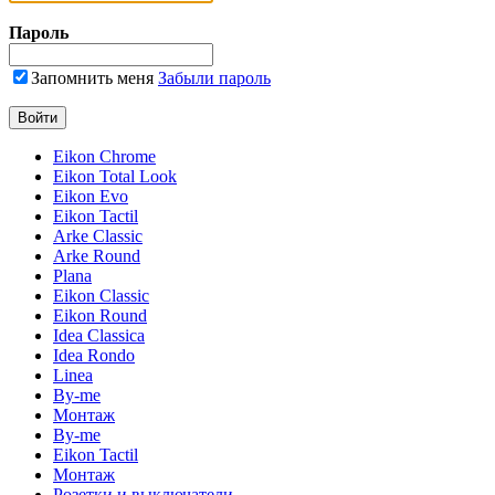
Пароль
Запомнить меня
Забыли пароль
Eikon Chrome
Eikon Total Look
Eikon Evo
Eikon Tactil
Arke Classic
Arke Round
Plana
Eikon Classic
Eikon Round
Idea Classica
Idea Rondo
Linea
By-me
Монтаж
By-me
Eikon Tactil
Монтаж
Розетки и выключатели