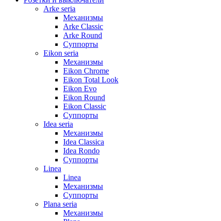
Arke seria
Механизмы
Arke Classic
Arke Round
Суппорты
Eikon seria
Механизмы
Eikon Chrome
Eikon Total Look
Eikon Evo
Eikon Round
Eikon Classic
Суппорты
Idea seria
Механизмы
Idea Classica
Idea Rondo
Суппорты
Linea
Linea
Механизмы
Суппорты
Plana seria
Механизмы