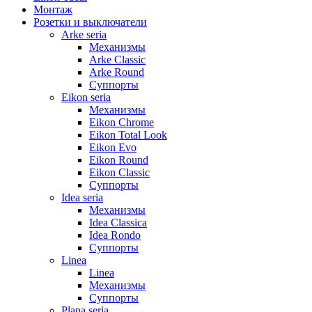
Монтаж
Розетки и выключатели
Arke seria
Механизмы
Arke Classic
Arke Round
Суппорты
Eikon seria
Механизмы
Eikon Chrome
Eikon Total Look
Eikon Evo
Eikon Round
Eikon Classic
Суппорты
Idea seria
Механизмы
Idea Classica
Idea Rondo
Суппорты
Linea
Linea
Механизмы
Суппорты
Plana seria