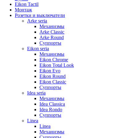
Eikon Tactil
Монтаж
Розетки и выключатели
Arke seria
Механизмы
Arke Classic
Arke Round
Суппорты
Eikon seria
Механизмы
Eikon Chrome
Eikon Total Look
Eikon Evo
Eikon Round
Eikon Classic
Суппорты
Idea seria
Механизмы
Idea Classica
Idea Rondo
Суппорты
Linea
Linea
Механизмы
Суппорты