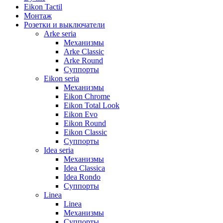
Eikon Tactil
Монтаж
Розетки и выключатели
Arke seria
Механизмы
Arke Classic
Arke Round
Суппорты
Eikon seria
Механизмы
Eikon Chrome
Eikon Total Look
Eikon Evo
Eikon Round
Eikon Classic
Суппорты
Idea seria
Механизмы
Idea Classica
Idea Rondo
Суппорты
Linea
Linea
Механизмы
Суппорты