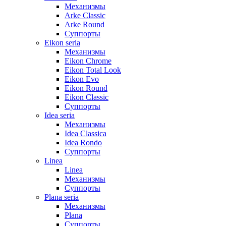
Механизмы
Arke Classic
Arke Round
Суппорты
Eikon seria
Механизмы
Eikon Chrome
Eikon Total Look
Eikon Evo
Eikon Round
Eikon Classic
Суппорты
Idea seria
Механизмы
Idea Classica
Idea Rondo
Суппорты
Linea
Linea
Механизмы
Суппорты
Plana seria
Механизмы
Plana
Суппорты