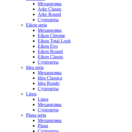
Механизмы
Arke Classic
Arke Round
Суппорты
Eikon seria
Механизмы
Eikon Chrome
Eikon Total Look
Eikon Evo
Eikon Round
Eikon Classic
Суппорты
Idea seria
Механизмы
Idea Classica
Idea Rondo
Суппорты
Linea
Linea
Механизмы
Суппорты
Plana seria
Механизмы
Plana
Суппорты