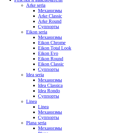
Arke seria
Механизмы
Arke Classic
Arke Round
Суппорты
Eikon seria
Механизмы
Eikon Chrome
Eikon Total Look
Eikon Evo
Eikon Round
Eikon Classic
Суппорты
Idea seria
Механизмы
Idea Classica
Idea Rondo
Суппорты
Linea
Linea
Механизмы
Суппорты
Plana seria
Механизмы