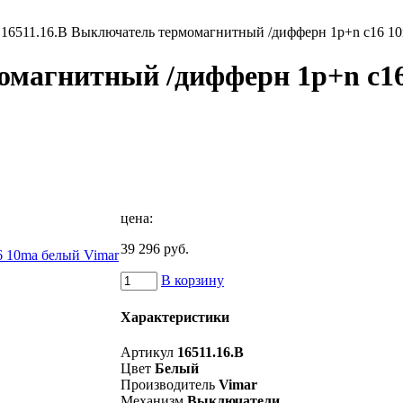
16511.16.B Выключатель термомагнитный /дифферн 1p+n c16 1
омагнитный /дифферн 1p+n c1
цена:
39 296 руб.
В корзину
Характеристики
Артикул
16511.16.B
Цвет
Белый
Производитель
Vimar
Механизм
Выключатели