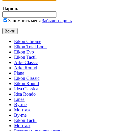
Пароль
Запомнить меня
Забыли пароль
Eikon Chrome
Eikon Total Look
Eikon Evo
Eikon Tactil
Arke Classic
Arke Round
Plana
Eikon Classic
Eikon Round
Idea Classica
Idea Rondo
Linea
By-me
Монтаж
By-me
Eikon Tactil
Монтаж
Розетки и выключатели