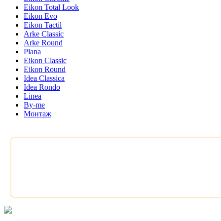
Eikon Total Look
Eikon Evo
Eikon Tactil
Arke Classic
Arke Round
Plana
Eikon Classic
Eikon Round
Idea Classica
Idea Rondo
Linea
By-me
Монтаж