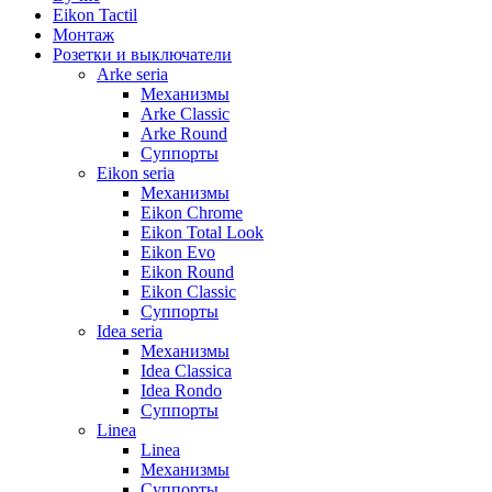
Eikon Tactil
Монтаж
Розетки и выключатели
Arke seria
Механизмы
Arke Classic
Arke Round
Суппорты
Eikon seria
Механизмы
Eikon Chrome
Eikon Total Look
Eikon Evo
Eikon Round
Eikon Classic
Суппорты
Idea seria
Механизмы
Idea Classica
Idea Rondo
Суппорты
Linea
Linea
Механизмы
Суппорты