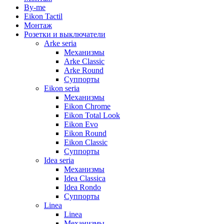
By-me
Eikon Tactil
Монтаж
Розетки и выключатели
Arke seria
Механизмы
Arke Classic
Arke Round
Суппорты
Eikon seria
Механизмы
Eikon Chrome
Eikon Total Look
Eikon Evo
Eikon Round
Eikon Classic
Суппорты
Idea seria
Механизмы
Idea Classica
Idea Rondo
Суппорты
Linea
Linea
Механизмы