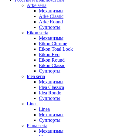
Arke seria
Механизмы
Arke Classic
Arke Round
Суппорты
Eikon seria
Механизмы
Eikon Chrome
Eikon Total Look
Eikon Evo
Eikon Round
Eikon Classic
Суппорты
Idea seria
Механизмы
Idea Classica
Idea Rondo
Суппорты
Linea
Linea
Механизмы
Суппорты
Plana seria
Механизмы