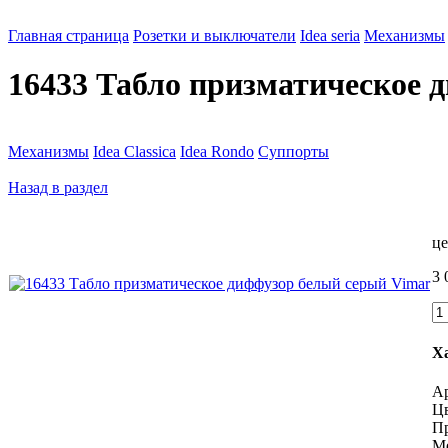
Главная страница
Розетки и выключатели
Idea seria
Механизмы
16433 Табло призматическое 
Механизмы
Idea Classica
Idea Rondo
Суппорты
Назад в раздел
це
3 
Х
А
Ц
П
М