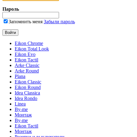
Пароль
Запомнить меня
Забыли пароль
Eikon Chrome
Eikon Total Look
Eikon Evo
Eikon Tactil
Arke Classic
Arke Round
Plana
Eikon Classic
Eikon Round
Idea Classica
Idea Rondo
Linea
By-me
Монтаж
By-me
Eikon Tactil
Монтаж
Розетки и выключатели