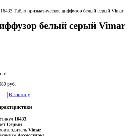
16433 Табло призматическое диффузор белый серый Vimar
диффузор белый серый Vimar
на:
089 руб.
В корзину
арактеристики
ртикул
16433
вет
Серый
роизводитель
Vimar
еханизм
Аксессуары