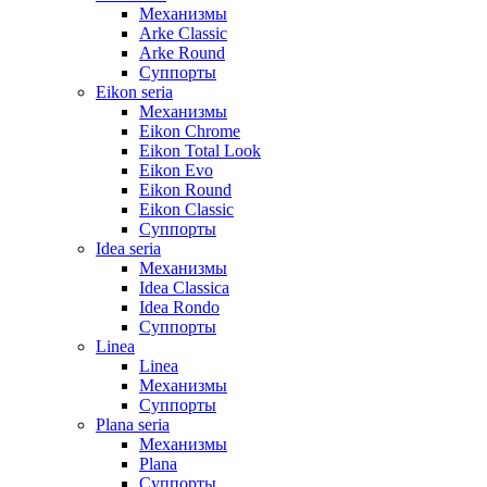
Механизмы
Arke Classic
Arke Round
Суппорты
Eikon seria
Механизмы
Eikon Chrome
Eikon Total Look
Eikon Evo
Eikon Round
Eikon Classic
Суппорты
Idea seria
Механизмы
Idea Classica
Idea Rondo
Суппорты
Linea
Linea
Механизмы
Суппорты
Plana seria
Механизмы
Plana
Суппорты