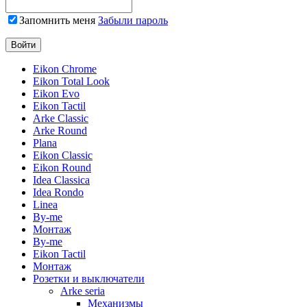
Запомнить меня
Забыли пароль
Eikon Chrome
Eikon Total Look
Eikon Evo
Eikon Tactil
Arke Classic
Arke Round
Plana
Eikon Classic
Eikon Round
Idea Classica
Idea Rondo
Linea
By-me
Монтаж
By-me
Eikon Tactil
Монтаж
Розетки и выключатели
Arke seria
Механизмы