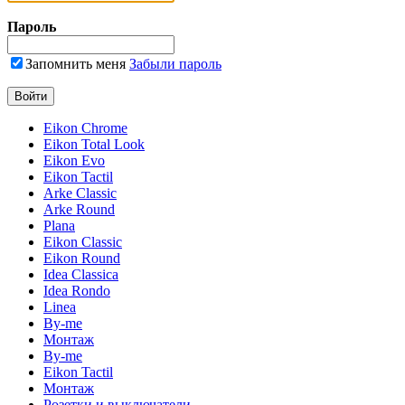
Пароль
Запомнить меня
Забыли пароль
Eikon Chrome
Eikon Total Look
Eikon Evo
Eikon Tactil
Arke Classic
Arke Round
Plana
Eikon Classic
Eikon Round
Idea Classica
Idea Rondo
Linea
By-me
Монтаж
By-me
Eikon Tactil
Монтаж
Розетки и выключатели