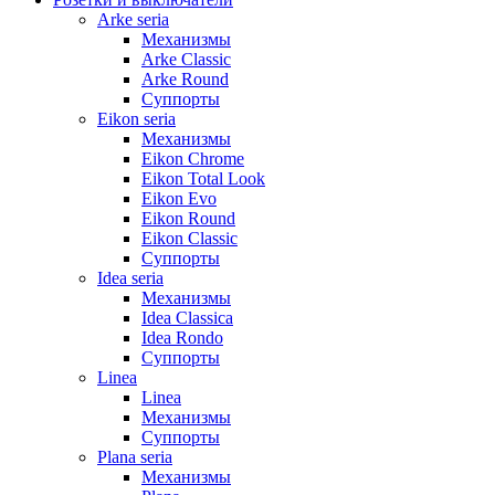
Arke seria
Механизмы
Arke Classic
Arke Round
Суппорты
Eikon seria
Механизмы
Eikon Chrome
Eikon Total Look
Eikon Evo
Eikon Round
Eikon Classic
Суппорты
Idea seria
Механизмы
Idea Classica
Idea Rondo
Суппорты
Linea
Linea
Механизмы
Суппорты
Plana seria
Механизмы