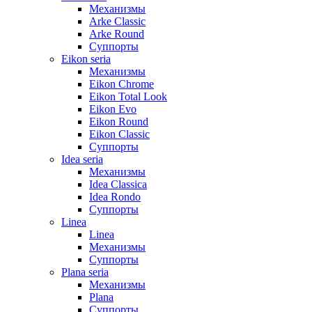
Механизмы
Arke Classic
Arke Round
Суппорты
Eikon seria
Механизмы
Eikon Chrome
Eikon Total Look
Eikon Evo
Eikon Round
Eikon Classic
Суппорты
Idea seria
Механизмы
Idea Classica
Idea Rondo
Суппорты
Linea
Linea
Механизмы
Суппорты
Plana seria
Механизмы
Plana
Суппорты