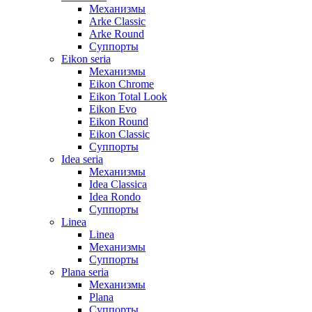
Механизмы
Arke Classic
Arke Round
Суппорты
Eikon seria
Механизмы
Eikon Chrome
Eikon Total Look
Eikon Evo
Eikon Round
Eikon Classic
Суппорты
Idea seria
Механизмы
Idea Classica
Idea Rondo
Суппорты
Linea
Linea
Механизмы
Суппорты
Plana seria
Механизмы
Plana
Суппорты