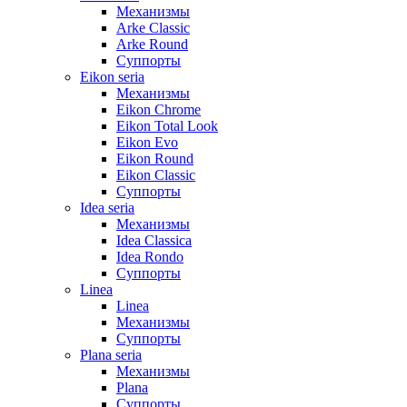
Механизмы
Arke Classic
Arke Round
Суппорты
Eikon seria
Механизмы
Eikon Chrome
Eikon Total Look
Eikon Evo
Eikon Round
Eikon Classic
Суппорты
Idea seria
Механизмы
Idea Classica
Idea Rondo
Суппорты
Linea
Linea
Механизмы
Суппорты
Plana seria
Механизмы
Plana
Суппорты