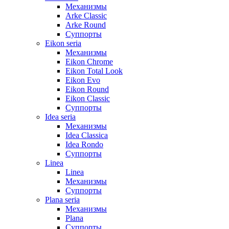
Механизмы
Arke Classic
Arke Round
Суппорты
Eikon seria
Механизмы
Eikon Chrome
Eikon Total Look
Eikon Evo
Eikon Round
Eikon Classic
Суппорты
Idea seria
Механизмы
Idea Classica
Idea Rondo
Суппорты
Linea
Linea
Механизмы
Суппорты
Plana seria
Механизмы
Plana
Суппорты