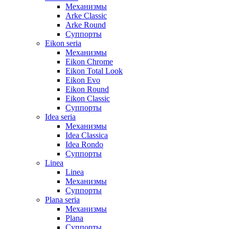
Механизмы
Arke Classic
Arke Round
Суппорты
Eikon seria
Механизмы
Eikon Chrome
Eikon Total Look
Eikon Evo
Eikon Round
Eikon Classic
Суппорты
Idea seria
Механизмы
Idea Classica
Idea Rondo
Суппорты
Linea
Linea
Механизмы
Суппорты
Plana seria
Механизмы
Plana
Суппорты