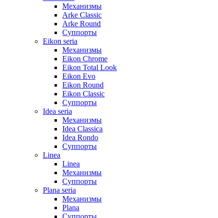
Механизмы
Arke Classic
Arke Round
Суппорты
Eikon seria
Механизмы
Eikon Chrome
Eikon Total Look
Eikon Evo
Eikon Round
Eikon Classic
Суппорты
Idea seria
Механизмы
Idea Classica
Idea Rondo
Суппорты
Linea
Linea
Механизмы
Суппорты
Plana seria
Механизмы
Plana
Суппорты