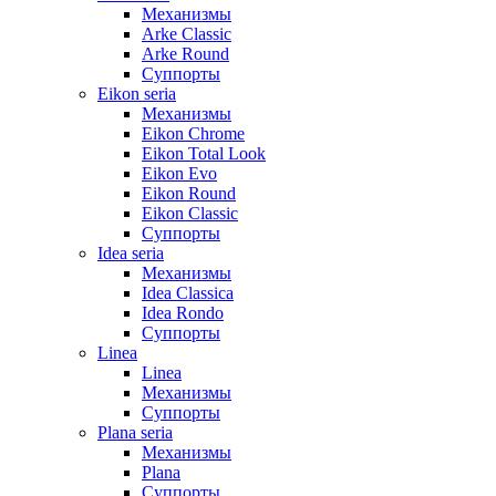
Механизмы
Arke Classic
Arke Round
Суппорты
Eikon seria
Механизмы
Eikon Chrome
Eikon Total Look
Eikon Evo
Eikon Round
Eikon Classic
Суппорты
Idea seria
Механизмы
Idea Classica
Idea Rondo
Суппорты
Linea
Linea
Механизмы
Суппорты
Plana seria
Механизмы
Plana
Суппорты