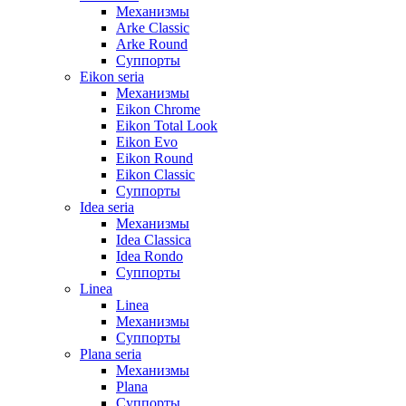
Механизмы
Arke Classic
Arke Round
Суппорты
Eikon seria
Механизмы
Eikon Chrome
Eikon Total Look
Eikon Evo
Eikon Round
Eikon Classic
Суппорты
Idea seria
Механизмы
Idea Classica
Idea Rondo
Суппорты
Linea
Linea
Механизмы
Суппорты
Plana seria
Механизмы
Plana
Суппорты