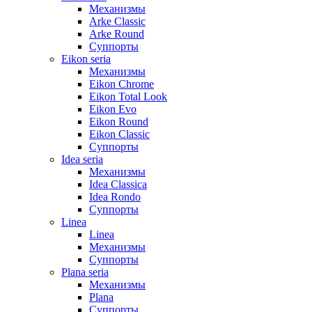
Механизмы
Arke Classic
Arke Round
Суппорты
Eikon seria
Механизмы
Eikon Chrome
Eikon Total Look
Eikon Evo
Eikon Round
Eikon Classic
Суппорты
Idea seria
Механизмы
Idea Classica
Idea Rondo
Суппорты
Linea
Linea
Механизмы
Суппорты
Plana seria
Механизмы
Plana
Суппорты