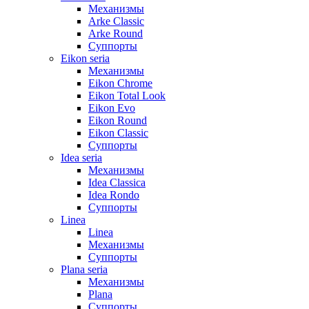
Механизмы
Arke Classic
Arke Round
Суппорты
Eikon seria
Механизмы
Eikon Chrome
Eikon Total Look
Eikon Evo
Eikon Round
Eikon Classic
Суппорты
Idea seria
Механизмы
Idea Classica
Idea Rondo
Суппорты
Linea
Linea
Механизмы
Суппорты
Plana seria
Механизмы
Plana
Суппорты